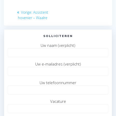
Bericht
Vorig
Vorige:
Assistent
navigatie
bericht:
hovenier – Waalre
SOLLICITEREN
Uw naam (verplicht)
Uw e-mailadres (verplicht)
Uw telefoonnummer
Vacature