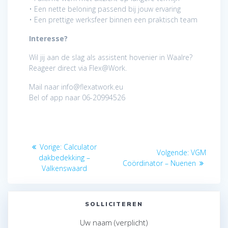
• Een nette beloning passend bij jouw ervaring
• Een prettige werksfeer binnen een praktisch team
Interesse?
Wil jij aan de slag als assistent hovenier in Waalre?
Reageer direct via Flex@Work.
Mail naar info@flexatwork.eu
Bel of app naar 06-20994526
Bericht
Vorig
Vorige:
Calculator
Volgend
Volgende:
VGM
navigatie
bericht:
dakbedekking –
bericht:
Coördinator – Nuenen
Valkenswaard
SOLLICITEREN
Uw naam (verplicht)