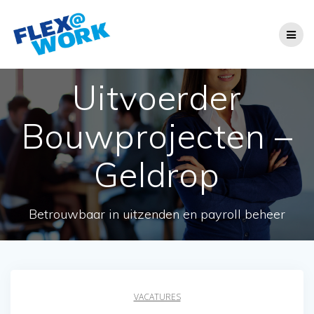
Ga
naar
de
inhoud
Uitvoerder
Bouwprojecten –
Geldrop
Betrouwbaar in uitzenden en payroll beheer
VACATURES