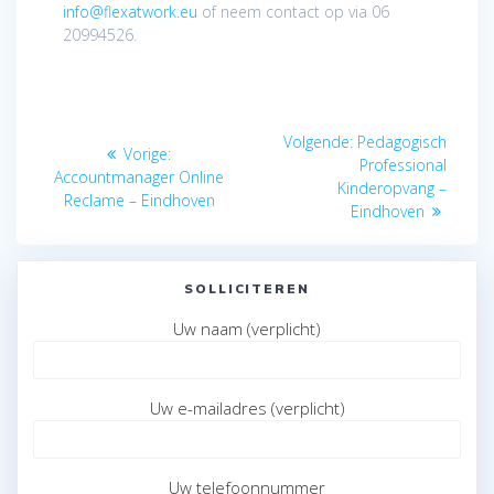
info@flexatwork.eu
of neem contact op via 06
20994526.
Bericht
Volgend
Volgende:
Pedagogisch
Vorig
Vorige:
navigatie
bericht:
Professional
bericht:
Accountmanager Online
Kinderopvang –
Reclame – Eindhoven
Eindhoven
SOLLICITEREN
Uw naam (verplicht)
Uw e-mailadres (verplicht)
Uw telefoonnummer