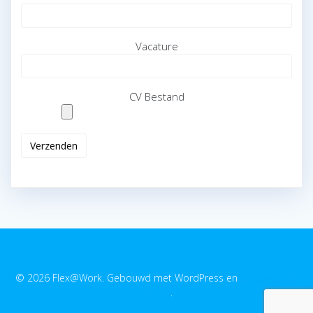
Vacature
CV Bestand
© 2026 Flex@Work. Gebouwd met WordPress en
EmpowerWP
thema
.