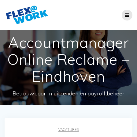
Ga
naar
de
inhoud
Accountmanager
Online Reclame –
Eindhoven
Betrouwbaar in uitzenden en payroll beheer
VACATURES