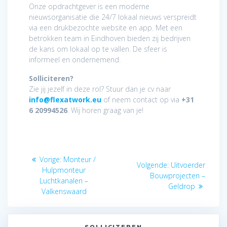
Onze opdrachtgever is een moderne
nieuwsorganisatie die 24/7 lokaal nieuws verspreidt
via een drukbezochte website en app. Met een
betrokken team in Eindhoven bieden zij bedrijven
de kans om lokaal op te vallen. De sfeer is
informeel en ondernemend.
Solliciteren?
Zie jij jezelf in deze rol? Stuur dan je cv naar
info@flexatwork.eu
of neem contact op via
+31
6 20994526
. Wij horen graag van je!
Bericht
Vorig
Vorige:
Monteur /
Volgend
Volgende:
Uitvoerder
navigatie
bericht:
Hulpmonteur
bericht:
Bouwprojecten –
Luchtkanalen –
Geldrop
Valkenswaard
SOLLICITEREN