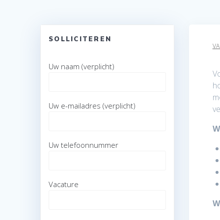
SOLLICITEREN
VA
Uw naam (verplicht)
Vo
ho
mo
Uw e-mailadres (verplicht)
ve
W
Uw telefoonnummer
Vacature
W