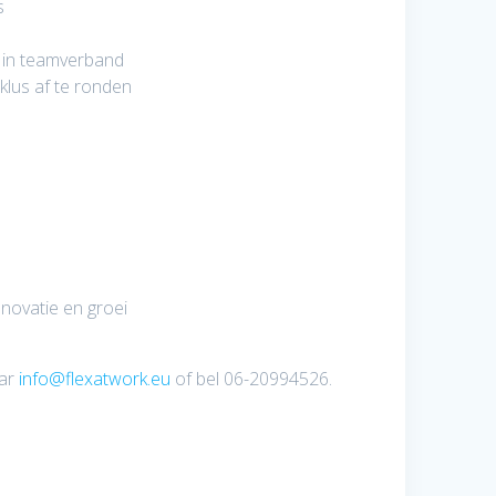
s
d in teamverband
klus af te ronden
nnovatie en groei
aar
info@flexatwork.eu
of bel 06-20994526.