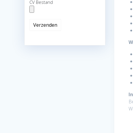
CV Bestand
W
I
Be
We