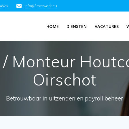
94526
info@flexatwork.eu
HOME
DIENSTEN
VACATURES
V
 Monteur Houtco
Oirschot
Betrouwbaar in uitzenden en payroll beheer