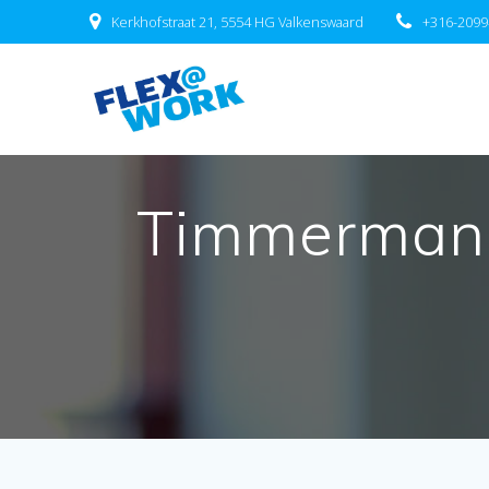
Ga
Kerkhofstraat 21, 5554 HG Valkenswaard
+316-209
naar
de
inhoud
Timmerman /