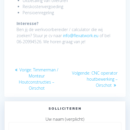
Uitbetaling van overuren
Reiskostenvergoeding
Pensioenregeling
Interesse?
Ben jij de werkvoorbereider / calculator die wij
zoeken? Stuur je cv naar
info@flexatwork.eu
of bel
06-20994526. We horen graag van je!
Bericht
Vorig
Vorige:
Timmerman /
Volgend
Volgende:
CNC operator
navigatie
bericht:
Monteur
bericht:
houtbewerking –
Houtconstructies –
Oirschot
Oirschot
SOLLICITEREN
Uw naam (verplicht)