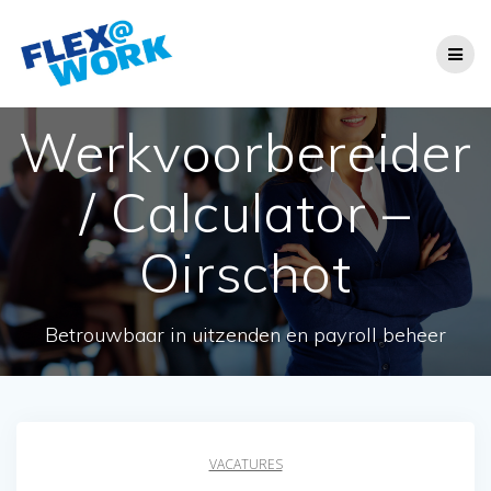
Ga
naar
de
inhoud
Werkvoorbereider
/ Calculator –
Oirschot
Betrouwbaar in uitzenden en payroll beheer
VACATURES