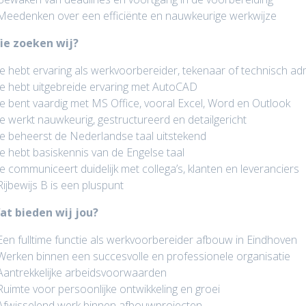
Meedenken over een efficiënte en nauwkeurige werkwijze
ie zoeken wij?
Je hebt ervaring als werkvoorbereider, tekenaar of technisch a
Je hebt uitgebreide ervaring met AutoCAD
Je bent vaardig met MS Office, vooral Excel, Word en Outlook
Je werkt nauwkeurig, gestructureerd en detailgericht
Je beheerst de Nederlandse taal uitstekend
Je hebt basiskennis van de Engelse taal
Je communiceert duidelijk met collega’s, klanten en leveranciers
Rijbewijs B is een pluspunt
at bieden wij jou?
Een fulltime functie als werkvoorbereider afbouw in Eindhoven
Werken binnen een succesvolle en professionele organisatie
Aantrekkelijke arbeidsvoorwaarden
Ruimte voor persoonlijke ontwikkeling en groei
Afwisselend werk binnen afbouwprojecten