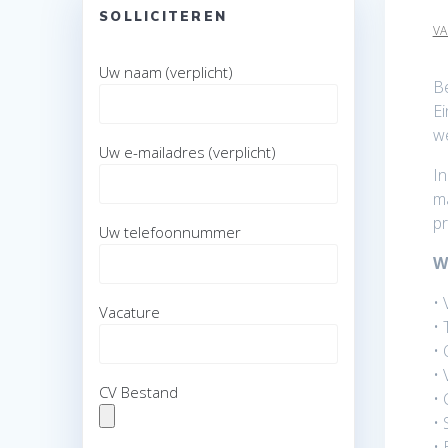
SOLLICITEREN
VA
Uw naam (verplicht)
Be
Ei
we
Uw e-mailadres (verplicht)
In
ma
pr
Uw telefoonnummer
W
• 
Vacature
• 
• 
•
CV Bestand
• 
• 
• 