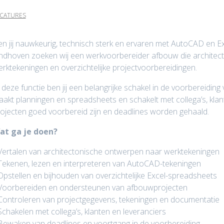
CATURES
n jij nauwkeurig, technisch sterk en ervaren met AutoCAD en Ex
ndhoven zoeken wij een werkvoorbereider afbouw die architecto
rktekeningen en overzichtelijke projectvoorbereidingen.
 deze functie ben jij een belangrijke schakel in de voorbereiding
akt planningen en spreadsheets en schakelt met collega’s, klante
ojecten goed voorbereid zijn en deadlines worden gehaald.
at ga je doen?
Vertalen van architectonische ontwerpen naar werktekeningen
Tekenen, lezen en interpreteren van AutoCAD-tekeningen
Opstellen en bijhouden van overzichtelijke Excel-spreadsheets
 Voorbereiden en ondersteunen van afbouwprojecten
Controleren van projectgegevens, tekeningen en documentatie
Schakelen met collega’s, klanten en leveranciers
Bewaken van deadlines en voortgang in de voorbereiding