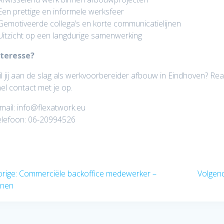
Een prettige en informele werksfeer
Gemotiveerde collega’s en korte communicatielijnen
Uitzicht op een langdurige samenwerking
nteresse?
l jij aan de slag als werkvoorbereider afbouw in Eindhoven? Re
el contact met je op.
mail: info@flexatwork.eu
elefoon: 06-20994526
icht
Vorig
rige:
Commerciële backoffice medewerker –
Volgen
bericht:
nen
igatie