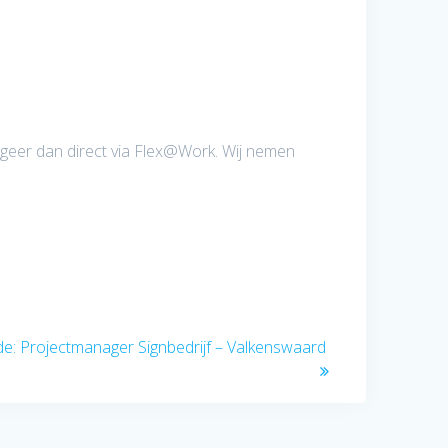
ageer dan direct via Flex@Work. Wij nemen
Volgend
de:
Projectmanager Signbedrijf – Valkenswaard
bericht: