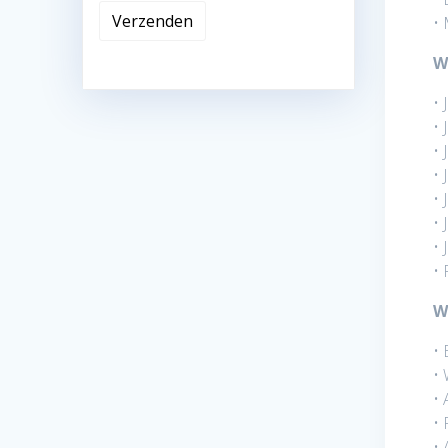
• 
W
• 
• 
• 
• 
• 
• 
• 
• 
W
• 
• 
• 
• 
• 