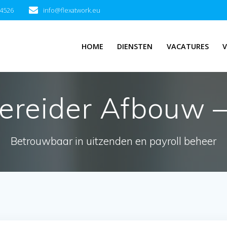
94526
info@flexatwork.eu
HOME
DIENSTEN
VACATURES
V
ereider Afbouw –
Betrouwbaar in uitzenden en payroll beheer