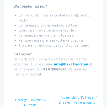
Wat bieden wij jou?
Een werkplek in een innovatief en snelgroeiend
bedrijf
Een energiek, jong en enthousiast team
Goed salaris en arbeidsvoorwaarden
Vakantiegeld en overuren uitbetaald
Pensioenregeling en reiskostenvergoeding
Afwisselend werk voor 32 tot 40 uur per week
Interesse?
Ben jij de spil in de werkplaats waar we naar op
zoek zijn? Stuur je cv naar
info@flexatwork.eu
of
bel ons direct op
+31 6 20994526
. We kijken uit
naar jouw reactie!
Bericht
Volgend
Volgende:
CNC Frezer /
Vorig
Vorige:
Hovenier –
navigatie
bericht:
Draaier – Valkenswaard
bericht:
Nuenen