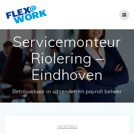
Ga
naar
de
inhoud
Servicemonteur
Riolering –
Eindhoven
Betrouwbaar in uitzenden en payroll beheer
VACATURES