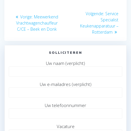
Bericht
Volgend
Volgende:
Service
Vorig
Vorige:
Meewerkend
navigatie
bericht:
Specialist
bericht:
Vrachtwagenchauffeur
Keukenapparatuur –
C/CE – Beek en Donk
Rotterdam
SOLLICITEREN
Uw naam (verplicht)
Uw e-mailadres (verplicht)
Uw telefoonnummer
Vacature