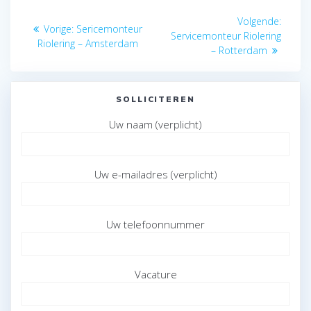
Bericht
Volge
Volgende:
Vorig
Vorige:
Sericemonteur
navigatie
bericht
Servicemonteur Riolering
bericht:
Riolering – Amsterdam
– Rotterdam
SOLLICITEREN
Uw naam (verplicht)
Uw e-mailadres (verplicht)
Uw telefoonnummer
Vacature