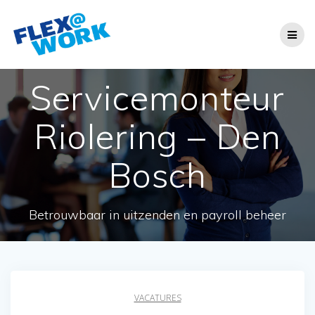
Ga
naar
de
inhoud
Servicemonteur
Riolering – Den
Bosch
Betrouwbaar in uitzenden en payroll beheer
VACATURES