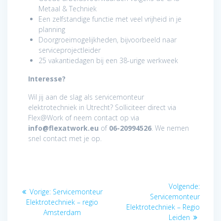
Metaal & Techniek
Een zelfstandige functie met veel vrijheid in je
planning
Doorgroeimogelijkheden, bijvoorbeeld naar
serviceprojectleider
25 vakantiedagen bij een 38-urige werkweek
Interesse?
Wil jij aan de slag als servicemonteur
elektrotechniek in Utrecht? Solliciteer direct via
Flex@Work of neem contact op via
info@flexatwork.eu
of
06-20994526
. We nemen
snel contact met je op.
Bericht
Volge
Volgende:
Vorig
Vorige:
Servicemonteur
navigatie
bericht
Servicemonteur
bericht:
Elektrotechniek – regio
Elektrotechniek – Regio
Amsterdam
Leiden