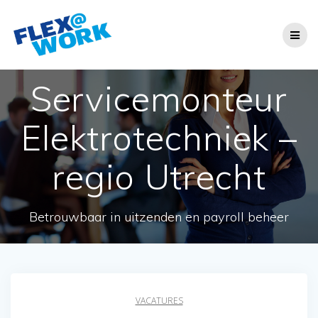
Ga
naar
de
inhoud
Servicemonteur
Elektrotechniek –
regio Utrecht
Betrouwbaar in uitzenden en payroll beheer
VACATURES