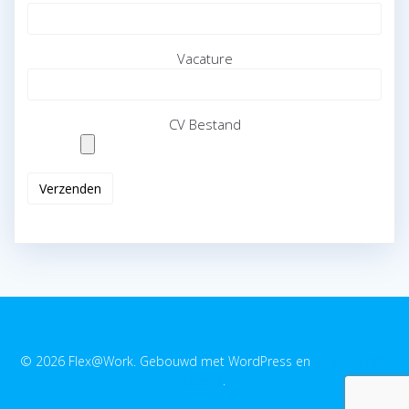
Vacature
CV Bestand
© 2026 Flex@Work. Gebouwd met WordPress en
EmpowerWP
thema
.