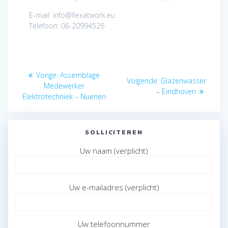
E-mail: info@flexatwork.eu
Telefoon: 06-20994526
Bericht
Vorig
Vorige:
Assemblage
Volgend
Volgende:
Glazenwasser
navigatie
bericht:
Medewerker
bericht:
– Eindhoven
Elektrotechniek – Nuenen
SOLLICITEREN
Uw naam (verplicht)
Uw e-mailadres (verplicht)
Uw telefoonnummer