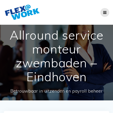
Ga
naar
de
inhoud
Allround service
monteur
zwembaden –
Eindhoven
Betrouwbaar in uitzenden en payroll beheer