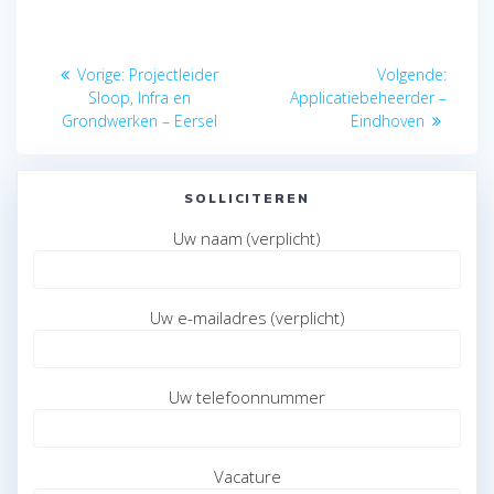
Bericht
Vorig
Volge
Vorige:
Projectleider
Volgende:
navigatie
bericht:
bericht
Sloop, Infra en
Applicatiebeheerder –
Grondwerken – Eersel
Eindhoven
SOLLICITEREN
Uw naam (verplicht)
Uw e-mailadres (verplicht)
Uw telefoonnummer
Vacature