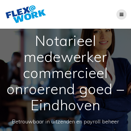
Ga
naar
de
inhoud
Notarieel
medewerker
commercieel
onroerend goed –
Eindhoven
Betrouwbaar in uitzenden en payroll beheer