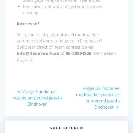
zoals gezamenlijke events en teamuitjes.
Een salaris dat wordt afgestemd op jouw
ervaring.
Interesse?
Wil jij aan de slag als notarieel medewerker
commercieel onroerend goed in Eindhoven?
Solliciteer direct of neem contact op via
info@flexatwork.eu
of
06-20994526
. We spreken
je graag!
Bericht
Volgend
Volgende:
Notarieel
Vorig
Vorige:
Kandidaat-
navigatie
bericht:
medewerker particulier
bericht:
notaris onroerend goed –
onroerend goed –
Eindhoven
Eindhoven
SOLLICITEREN