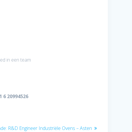
oed in een team
1 6 20994526
Volgend
de:
R&D Engineer Industriële Ovens – Asten