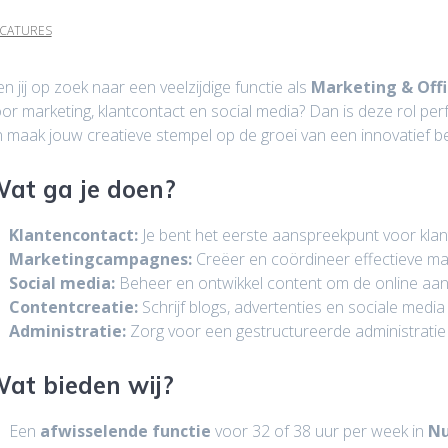
CATURES
n jij op zoek naar een veelzijdige functie als
Marketing & Offi
or marketing, klantcontact en social media? Dan is deze rol perf
 maak jouw creatieve stempel op de groei van een innovatief bed
at ga je doen?
Klantencontact:
Je bent het eerste aanspreekpunt voor kla
Marketingcampagnes:
Creëer en coördineer effectieve m
Social media:
Beheer en ontwikkel content om de online aan
Contentcreatie:
Schrijf blogs, advertenties en sociale medi
Administratie:
Zorg voor een gestructureerde administratie 
at bieden wij?
Een
afwisselende functie
voor 32 of 38 uur per week in
N