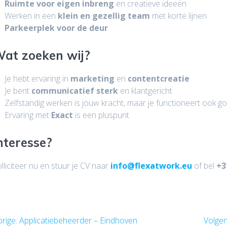
Ruimte voor eigen inbreng
en creatieve ideeën
Werken in een
klein en gezellig team
met korte lijnen
Parkeerplek voor de deur
at zoeken wij?
Je hebt ervaring in
marketing
en
contentcreatie
Je bent
communicatief sterk
en klantgericht
Zelfstandig werken is jouw kracht, maar je functioneert ook g
Ervaring met
Exact
is een pluspunt
nteresse?
lliciteer nu en stuur je CV naar
info@flexatwork.eu
of bel
+3
icht
Vorig
rige:
Applicatiebeheerder – Eindhoven
Volgen