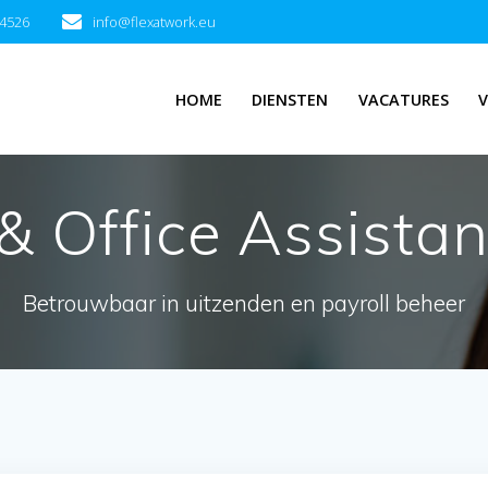
94526
info@flexatwork.eu
HOME
DIENSTEN
VACATURES
V
& Office Assista
Betrouwbaar in uitzenden en payroll beheer