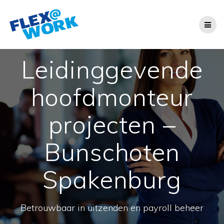
Ga
naar
de
inhoud
Leidinggevende
hoofdmonteur
projecten –
Bunschoten
Spakenburg
Betrouwbaar in uitzenden en payroll beheer