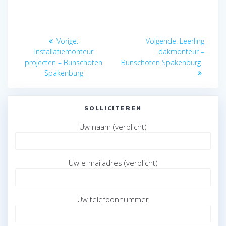
Bericht
Vorig
Volgend
Vorige:
Volgende:
Leerling
navigatie
bericht:
bericht:
Installatiemonteur
dakmonteur –
projecten – Bunschoten
Bunschoten Spakenburg
Spakenburg
SOLLICITEREN
Uw naam (verplicht)
Uw e-mailadres (verplicht)
Uw telefoonnummer