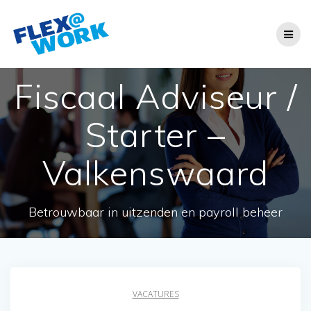
Ga
naar
de
inhoud
Fiscaal Adviseur /
Starter –
Valkenswaard
Betrouwbaar in uitzenden en payroll beheer
VACATURES