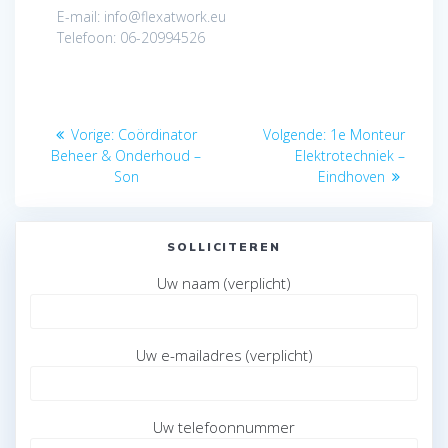
E-mail: info@flexatwork.eu
Telefoon: 06-20994526
Bericht
Vorig
Volgend
Vorige:
Coördinator
Volgende:
1e Monteur
navigatie
bericht:
bericht:
Beheer & Onderhoud –
Elektrotechniek –
Son
Eindhoven
SOLLICITEREN
Uw naam (verplicht)
Uw e-mailadres (verplicht)
Uw telefoonnummer