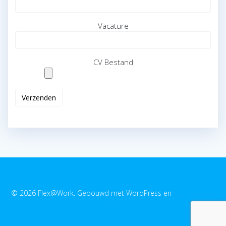
Vacature
CV Bestand
© 2026 Flex@Work. Gebouwd met WordPress en
EmpowerWP
thema
.