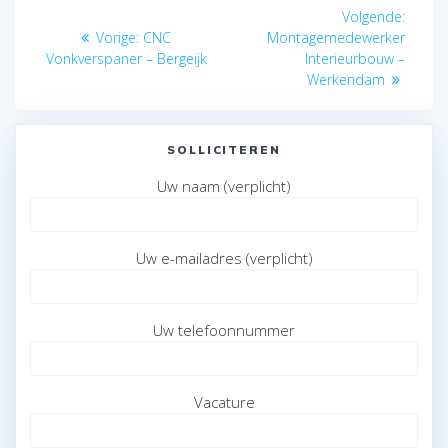
Bericht
Volge
Volgende:
navigatie
Vorig
bericht
Vorige:
CNC
Montagemedewerker
bericht:
Vonkverspaner – Bergeijk
Interieurbouw –
Werkendam
SOLLICITEREN
Uw naam (verplicht)
Uw e-mailadres (verplicht)
Uw telefoonnummer
Vacature