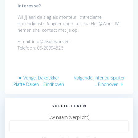
Interesse?
Wil jij aan de slag als monteur lichtreclame
buitendienst? Reageer dan direct via Flex@Work. Wij
nemen snel contact met je op.
E-mail: info@flexatwork.eu
Telefoon: 06-20994526
Bericht
Vorig
Volgend
Vorige:
Dakdekker
Volgende:
Interieurspuiter
navigatie
bericht:
bericht:
Platte Daken – Eindhoven
– Eindhoven
SOLLICITEREN
Uw naam (verplicht)