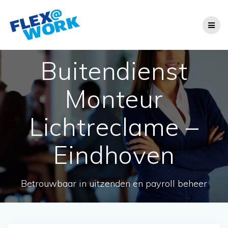
Ga
naar
de
inhoud
Buitendienst
Monteur
Lichtreclame –
Eindhoven
Betrouwbaar in uitzenden en payroll beheer