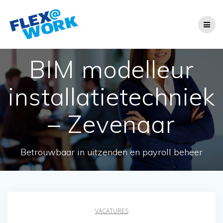
Ga
naar
de
inhoud
BIM modelleur
installatietechniek
– Zevenaar
Betrouwbaar in uitzenden en payroll beheer
VACATURES