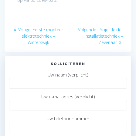
op via 06 20994526.
Bericht
Vorig
Volgend
Vorige:
Eerste monteur
Volgende:
Projectleider
navigatie
bericht:
bericht:
elektrotechniek –
installatietechniek –
Winterswijk
Zevenaar
SOLLICITEREN
Uw naam (verplicht)
Uw e-mailadres (verplicht)
Uw telefoonnummer