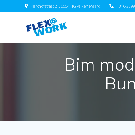
Ga
Kerkhofstraat 21, 5554 HG Valkenswaard
+316-209
naar
de
inhoud
Bim mode
Bun