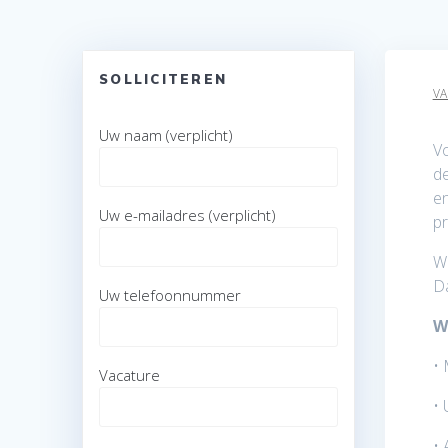
SOLLICITEREN
VA
Uw naam (verplicht)
Vo
de
en
Uw e-mailadres (verplicht)
pr
We
Da
Uw telefoonnummer
W
• 
Vacature
• 
• 