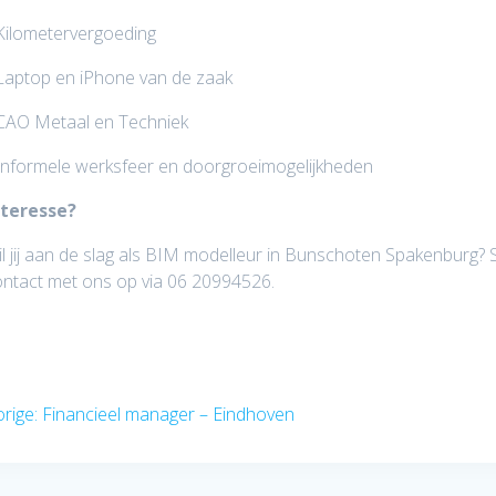
Kilometervergoeding
Laptop en iPhone van de zaak
 CAO Metaal en Techniek
Informele werksfeer en doorgroeimogelijkheden
nteresse?
l jij aan de slag als BIM modelleur in Bunschoten Spakenburg?
ntact met ons op via 06 20994526.
icht
Vorig
rige:
Financieel manager – Eindhoven
igatie
bericht: