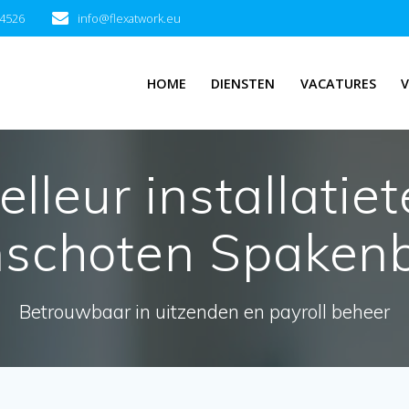
94526
info@flexatwork.eu
HOME
DIENSTEN
VACATURES
V
lleur installatiet
schoten Spaken
Betrouwbaar in uitzenden en payroll beheer