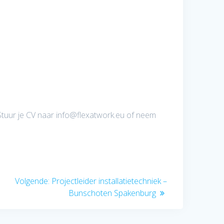
 Stuur je CV naar info@flexatwork.eu of neem
Volgend
Volgende:
Projectleider installatietechniek –
bericht:
Bunschoten Spakenburg