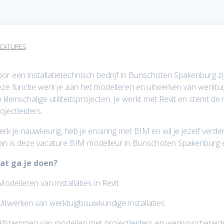
CATURES
or een installatietechnisch bedrijf in Bunschoten Spakenburg z
ze functie werk je aan het modelleren en uitwerken van werkt
 kleinschalige utiliteitsprojecten. Je werkt met Revit en stemt 
ojectleiders.
rk je nauwkeurig, heb je ervaring met BIM en wil je jezelf verde
n is deze vacature BIM modelleur in Bunschoten Spakenburg 
at ga je doen?
Modelleren van installaties in Revit
Uitwerken van werktuigbouwkundige installaties
Afstemmen van modellen met projectleiders en werkvoorbereid