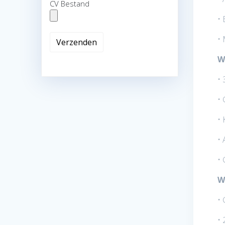
CV Bestand
• 
•
W
• 
• 
• 
• 
• 
W
• 
• 