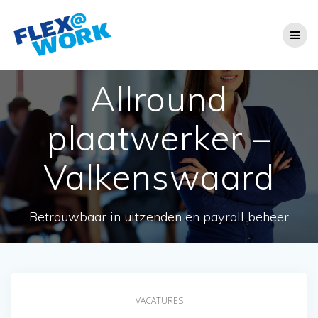
Ga
naar
de
inhoud
Allround
plaatwerker –
Valkenswaard
Betrouwbaar in uitzenden en payroll beheer
VACATURES