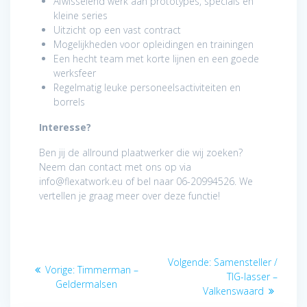
Afwisselend werk aan prototypes, specials en
kleine series
Uitzicht op een vast contract
Mogelijkheden voor opleidingen en trainingen
Een hecht team met korte lijnen en een goede
werksfeer
Regelmatig leuke personeelsactiviteiten en
borrels
Interesse?
Ben jij de allround plaatwerker die wij zoeken?
Neem dan contact met ons op via
info@flexatwork.eu of bel naar 06-20994526. We
vertellen je graag meer over deze functie!
Bericht
Volgend
Volgende:
Samensteller /
Vorig
Vorige:
Timmerman –
navigatie
bericht:
TIG-lasser –
bericht:
Geldermalsen
Valkenswaard